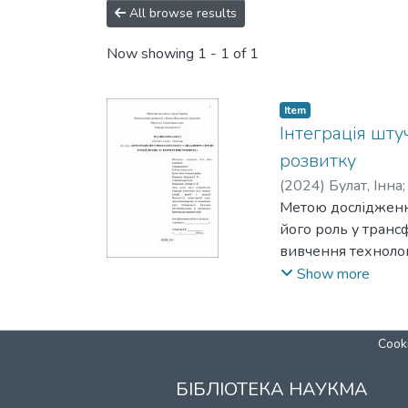
All browse results
Now showing
1 - 1 of 1
Item
Інтеграція шту
розвитку
(
2024
)
Булат, Інна
Метою дослідження
його роль у транс
вивчення технолог
переваг і ризиків
Show more
підвищенню якості 
редакторів і читач
Cooki
БІБЛІОТЕКА НАУКМА