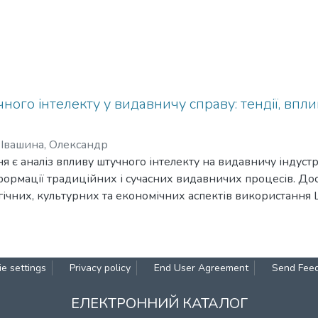
чного інтелекту у видавничу справу: тендії, впл
;
Івашина, Олександр
 є аналіз впливу штучного інтелекту на видавничу індуст
формації традиційних і сучасних видавничих процесів. До
ічних, культурних та економічних аспектів використання Ш
. Зокрема, воно спрямоване на виявлення того, як штучний
та доступності літературних творів, а також розгляд впливу
ів у видавничому процесі.
e settings
Privacy policy
End User Agreement
Send Fee
ЕЛЕКТРОННИЙ КАТАЛОГ