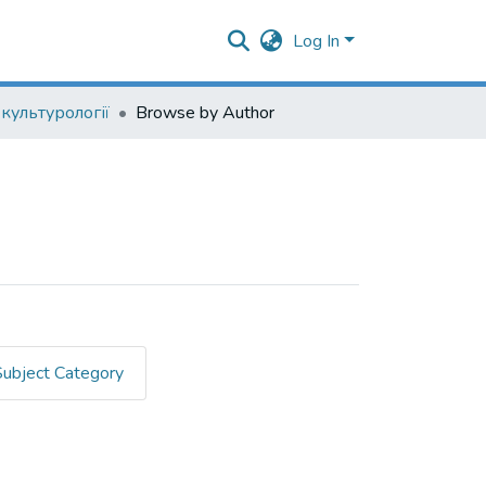
Log In
культурології
Browse by Author
Subject Category