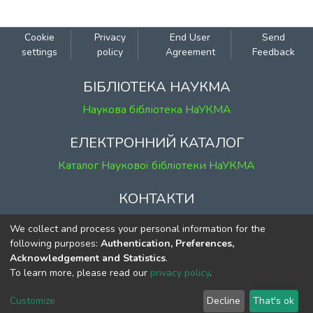
здобуття наукового ступеня кандидата
юридичних наук зі спеціальності
12.00.11 - міжнародне право.
Cookie
Privacy
End User
Send
settings
policy
Agreement
Feedback
БІБЛІОТЕКА НАУКМА
Наукова бібліотека НаУКМА
ЕЛЕКТРОННИЙ КАТАЛОГ
Каталог Наукової бібліотеки НаУКМА
КОНТАКТИ
м. Київ, вул. Григорія Сковороди, 2
We collect and process your personal information for the
к. 1, к. 120
following purposes:
Authentication, Preferences,
Acknowledgement and Statistics
.
тел.
(044) 463-69-31
To learn more, please read our
privacy policy
.
ekmair@ukma.edu.ua
Customize
Decline
That's ok