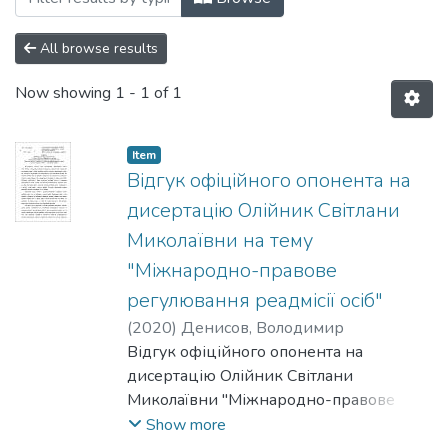
All browse results
Now showing
1 - 1 of 1
Item
Відгук офіційного опонента на
дисертацію Олійник Світлани
Миколаївни на тему
"Міжнародно-правове
регулювання реадмісії осіб"
(
2020
)
Денисов, Володимир
Відгук офіційного опонента на
дисертацію Олійник Світлани
Миколаївни "Міжнародно-правове
регулювання реадмісії осіб", подану на
Show more