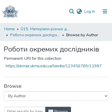
(current)
Log In
Communities
Home
015. Матеріали різних дослідників та організацій
&
Роботи окремих дослідників
Browse by Author
Collections
Роботи окремих дослідників
All of DSpace
Permanent URI for this collection
https://ekmair.ukma.edu.ua/handle/123456789/11987
Browse
Browsing Роботи окремих дослідників
Browse