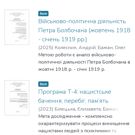
Item
Військово-політична діяльність
Петра Болбочана (жовтень 1918
- січень 1919 рр.)
(
2025
)
Колесник, Андрій
;
Бажан, Олег
Метою роботи є аналіз військово-
політичної діяльності Петра Болбочана в
жовтні 1918 р. - січні 1919 р.
Item
Програма Т-4: нацистське
бачення, перебіг, пам’ять
(
2023
)
Білецька, Єлизавета
;
Бажан,
Олег
Мета дослідження – комплексно
охарактеризувати процеси винищення
нацистами людей з психічними та