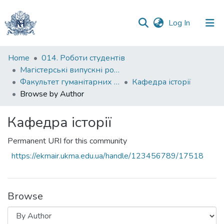
(current)
Log In
Communities
Home
014. Роботи студентів
&
Магістерські випускні роботи
Collections
Факультет гуманітарних наук
Кафедра історії
Browse by Author
All of DSpace
Кафедра історії
Permanent URI for this community
https://ekmair.ukma.edu.ua/handle/123456789/17518
Browse