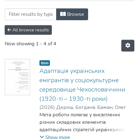
Browsing Кафедра історії by Author "Б
Browse
All browse results
Now showing
1 - 4 of 4
Item
Адаптація українських
емігрантів у соціокультурне
середовище Чехословаччини
(1920-ті – 1930-ті роки)
(
2026
)
Дериш, Богдана
;
Бажан, Олег
Мета роботи полягає у висвітленні
різних складових елементів
адаптаційних стратегій українських
емігрантів в ЧСР.
Show more