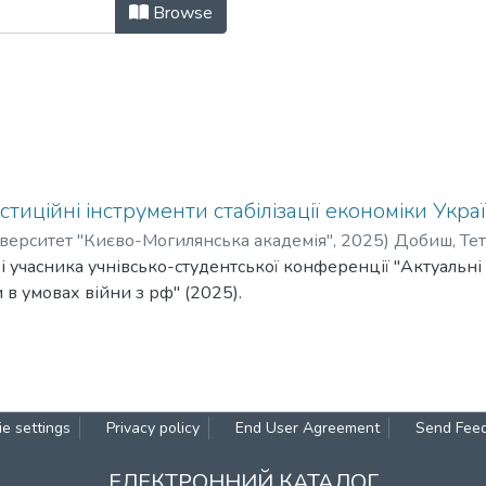
ня розвитку і стабілізації економі
Browse
стиційні інструменти стабілізації економіки Укра
верситет "Києво-Могилянська академія"
,
2025
)
Добиш, Те
 учасника учнівсько-студентської конференції "Актуальні п
 в умовах війни з рф" (2025).
e settings
Privacy policy
End User Agreement
Send Fee
ЕЛЕКТРОННИЙ КАТАЛОГ