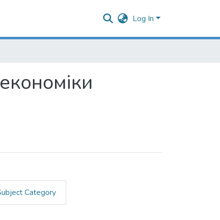
Log In
 економіки
Subject Category