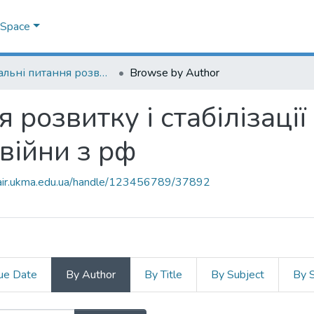
DSpace
Актуальні питання розвитку і стабілізації економіки України в умовах війни з рф
Browse by Author
 розвитку і стабілізації
війни з рф
mair.ukma.edu.ua/handle/123456789/37892
ue Date
By Author
By Title
By Subject
By 