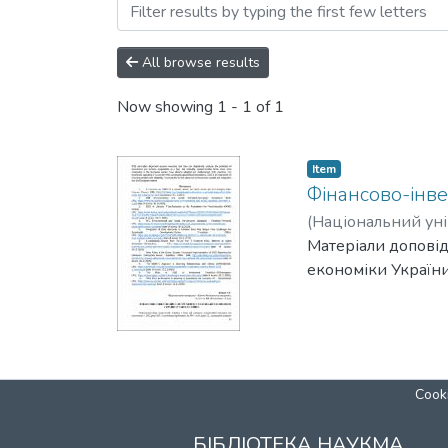
Browsing Актуальні питан
All browse results
Now showing
1 - 1 of 1
Item
Фінансово-інве
(
Національний уні
Матеріали доповіді
економіки України
Cooki
БІБЛІОТЕКА НАУКМА