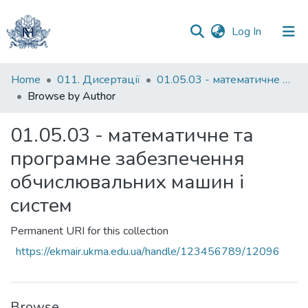
(current)
Log In
Communities
Home
011. Дисертації
01.05.03 - математичне та програмне забезпечення обчислювальних машин і систем
&
Browse by Author
Collections
01.05.03 - математичне та
All of DSpace
програмне забезпечення
обчислювальних машин і
систем
Permanent URI for this collection
https://ekmair.ukma.edu.ua/handle/123456789/12096
Browse