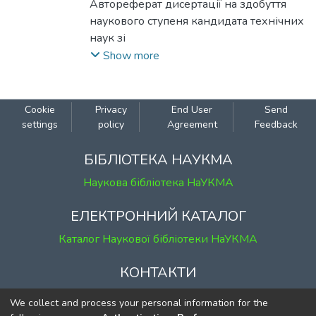
Микола
Автореферат дисертації на здобуття
наукового ступеня кандидата технічних
наук зі
спеціальності 01.05.03 - математичне та
Show more
програмне забезпечення
обчислювальних машин і систем -
Національний університет "Києво-
Cookie
Privacy
End User
Send
Могилянська академія", Київ, 2011.
settings
policy
Agreement
Feedback
Дисертаційна робота присвячена
створенню моделі програмної системи
БІБЛІОТЕКА НАУКМА
підтримки асинхронної дистанційної
Наукова бібліотека НаУКМА
взаємодії в мережі Інтернет (ПСПАДВІ)
та побудові на її основі діючого
ЕЛЕКТРОННИЙ КАТАЛОГ
прототипу ПСПАДВІ. Модель ПСПАДВІ
Каталог Наукової бібліотеки НаУКМА
призначена для дослідження таких
систем та
КОНТАКТИ
формулювання рекомендацій щодо
принципів їх створення та
м. Київ, вул. Григорія Сковороди, 2
We collect and process your personal information for the
відлагодження.
к. 1, к. 120