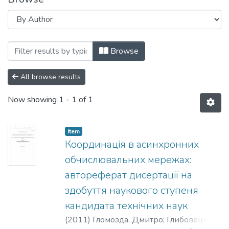
Browsing 01.05.03 - математичне та 
Browse
All browse results
Now showing
1 - 1 of 1
Item
Координація в асинхронних
обчислювальних мережах:
автореферат дисертації на
здобуття наукового ступеня
кандидата технічних наук
(
2011
)
Гломозда, Дмитро
;
Глибовець,