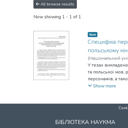
All browse results
Now showing
1 - 1 of 1
Item
Специфіка пер
польському кі
(
Національний уні
У тезах викладено
та польської мов,
персонажів, а так
важливості врахув
Show more
передавання автор
Cooki
БІБЛІОТЕКА НАУКМА