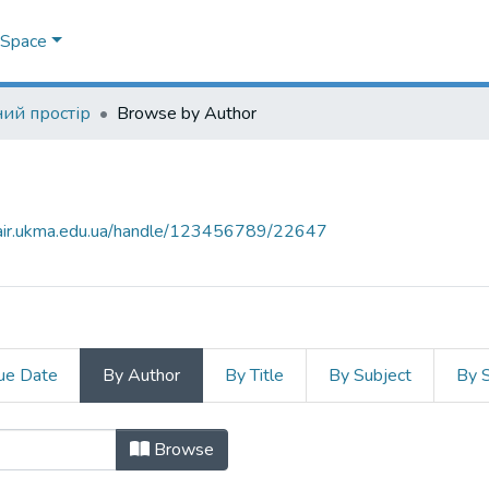
DSpace
ий простір
Browse by Author
mair.ukma.edu.ua/handle/123456789/22647
ue Date
By Author
By Title
By Subject
By 
by Author "Вовк, Мар’яна"
Browse