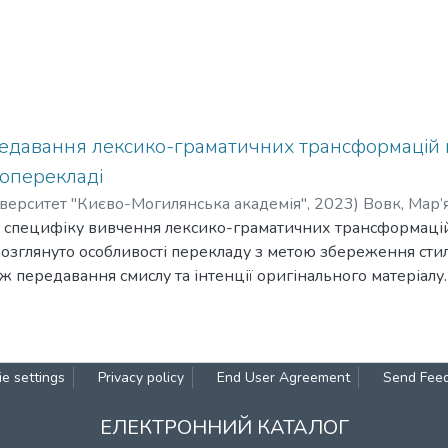
едавання лексико-граматичних трансформацій в
ноперекладі
верситет "Києво-Могилянська академія"
,
2023
)
Вовк, Мар’
 специфіку вивчення лексико-граматичних трансформацій 
 розглянуто особливості перекладу з метою збереження стил
ож передавання смислу та інтенції оригінального матеріалу
ання культурних розбіжностей та збереженні цілісності тв
ської ідеї фільму.
e settings
Privacy policy
End User Agreement
Send Fee
ЕЛЕКТРОННИЙ КАТАЛОГ