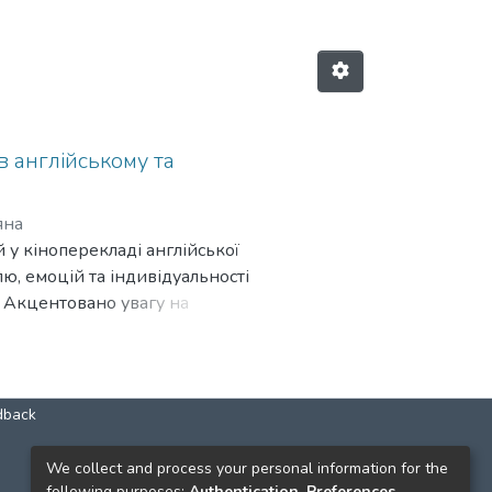
 англійському та
яна
у кіноперекладі англійської
ю, емоцій та індивідуальності
. Акцентовано увагу на
ору під час перекладу для
dback
КОНТАКТИ
We collect and process your personal information for the
following purposes:
Authentication, Preferences,