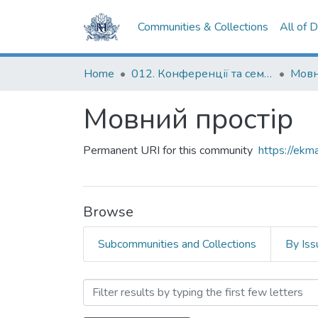
Communities & Collections
All of 
Home
012. Конференції та семінари НаУКМА
Мовн
Мовний простір
Permanent URI for this community
https://ek
Browse
Subcommunities and Collections
By Iss
Browsing Мовний простір 