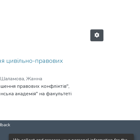
огилянська академія" by Author "
ня цивільно-правових
-Шаламова, Жанна
ішення правових конфліктів",
ська академія" на факультеті
dback