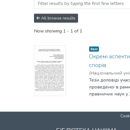
Browsing Дні науки Наці
All browse results
Now showing
1 - 1 of 1
Item
Окремі аспект
спорів
(
Національний уні
Тези доповіді уча
проведеної в рамк
правничих наук у 
Cooki