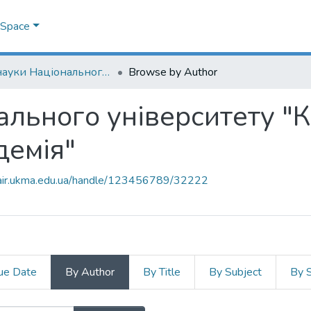
DSpace
Дні науки Національного університету "Києво-Могилянська академія"
Browse by Author
ального університету "
демія"
mair.ukma.edu.ua/handle/123456789/32222
ue Date
By Author
By Title
By Subject
By 