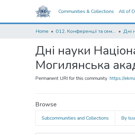
Communities & Collections
All of 
Home
012. Конференції та семінари НаУКМА
Дні науки Націон
Могилянська ака
Permanent URI for this community
https://ek
Browse
Subcommunities and Collections
By Iss