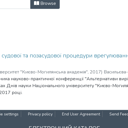
онального університету "Києво-М
Browse
и судової та позасудової процедури врегулюван
верситет "Києво-Могилянська академія"
,
2017
)
Васильєва
сника науково-практичної конференції "Альтернативи вир
ах Днів науки Національного університету "Києво-Могилян
2017 році.
e settings
Privacy policy
End User Agreement
Send Fee