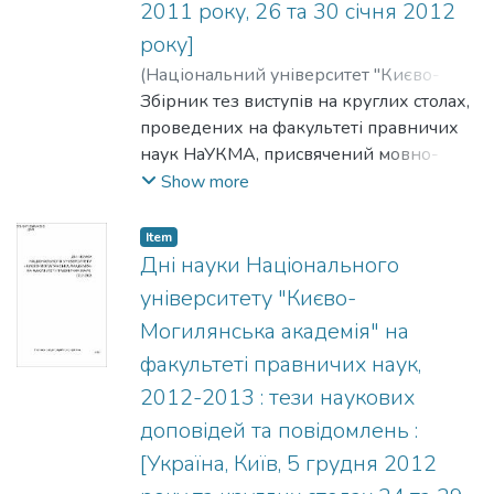
2011 року, 26 та 30 січня 2012
року]
(
Національний університет "Києво-
Могилянська академія"
Збірник тез виступів на круглих столах,
,
2012
)
Мелешевич, Андрій
проведених на факультеті правничих
;
Артикуца, Наталія
;
Галаган, Володимир
наук НаУКМА, присвячений мовно-
;
Ханик-Посполітак,
Роксолана
термінологічним аспектам
Show more
законодавства України, актуальним
питання розвитку приватного права в
Item
сучасних умовах, а також правовим,
Дні науки Національного
процесуальним та криміналістичним
університету "Києво-
проблеми провадження досудового
Могилянська академія" на
слідства в Україні. У повідомленнях
факультеті правничих наук,
науково-педагогічних працівників,
аспірантів, ад'юнктів, магістрів, студеніів
2012-2013 : тези наукових
та практичних працівників
доповідей та повідомлень :
правоохоронних органів України
[Україна, Київ, 5 грудня 2012
розглядаються не лише нагальні