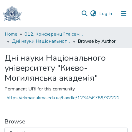
(current)
Log In
Communities
Home
012. Конференції та семінари НаУКМА
&
Дні науки Національного університету "Києво-Могилянська академія"
Browse by Author
Collections
Дні науки Національного
All of DSpace
університету "Києво-
Могилянська академія"
Permanent URI for this community
https://ekmair.ukma.edu.ua/handle/123456789/32222
Browse