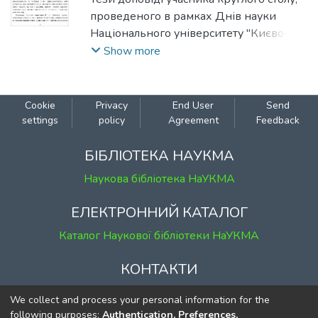
Артикуца, Наталія
проведеного в рамках Днів науки
Національного університету "Києво-
Могилянська академія" на факультеті
Show more
правничих наук у 2011-2012 роках.
Cookie
Privacy
End User
Send
settings
policy
Agreement
Feedback
БІБЛІОТЕКА НАУКМА
Наукова бібліотека НаУКМА
ЕЛЕКТРОННИЙ КАТАЛОГ
Каталог Наукової бібліотеки НаУКМА
КОНТАКТИ
м. Київ, вул. Григорія Сковороди, 2
We collect and process your personal information for the
к. 1, к. 120
following purposes:
Authentication, Preferences,