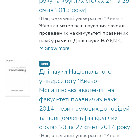
року та круглих столах 24 та 29
проблеми, що обговорюватися на
засіданнях круглих столів, а й
січня 2013 року]
пропонуються наукові розробки,
(
Національний університет "Києво-
спрямовані на вдосконалення чинного
Могилянська академія"
Збірник матеріалів наукових заходів,
,
2013
)
законодавства України.
Мелешевич, Андрій
проведених на факультеті правничих
;
Артикуца, Наталія
;
Галаган, Володимир
наук у рамках Днів науки НаУКМА,
;
Ханик-Посполітак,
Роксолана
присвячено актуальним питанням
Show more
сучасного права: мовно-термінологічній
якості сучасного законодавства,
Item
теоретичним і прикладним проблемам
Дні науки Національного
приватного права, кримінально-
університету "Києво-
правовим та процесуальним аспектам
Могилянська академія" на
кримінального провадження в Україні.
факультеті правничих наук,
У наукових статтях та тезах науково-
педагогічних працівників, аспірантів,
2014 : тези наукових доповідей
ад'юнктів, магістрів, студентів та
та повідомлень [на круглих
практичних працівників
столах 23 та 27 січня 2014 року]
правоохоронних органів України
(
Національний університет "Києво-
представлено не лише аналіз нагальних