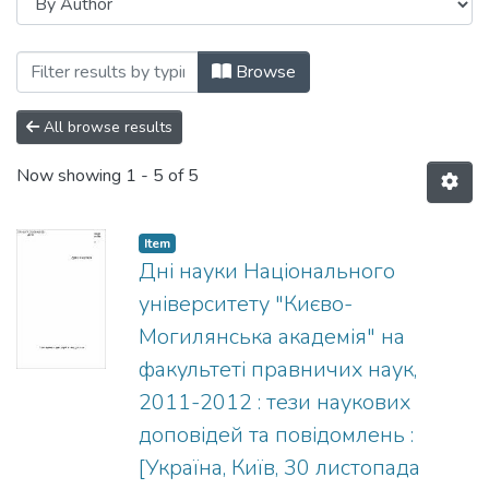
Browsing Дні науки Національного уні
Browse
All browse results
Now showing
1 - 5 of 5
Item
Дні науки Національного
університету "Києво-
Могилянська академія" на
факультеті правничих наук,
2011-2012 : тези наукових
доповідей та повідомлень :
[Україна, Київ, 30 листопада