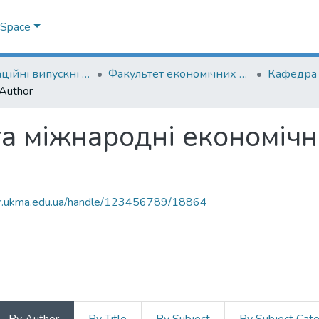
DSpace
Кваліфікаційні випускні роботи здобувачів вищої освіти бакалаврських програм
Факультет економічних наук
Author
та міжнародні економічн
air.ukma.edu.ua/handle/123456789/18864