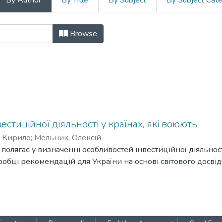
By Author
By Title
By Subject
By Subject Cat
 та міжнародні економічні віднос
Browse
естиційної діяльності у країнах, які воюють
 Кирило
;
Мельник, Олексій
полягає у визначенні особливостей інвестиційної діяльност
зробці рекомендацій для України на основі світового досвід