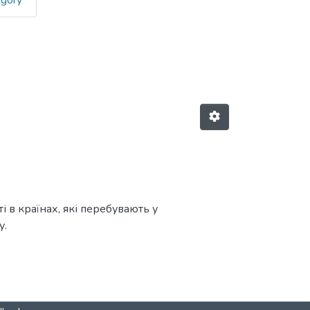
egory
ини (економіка) by Author "Береж
і в країнах, які перебувають у
у.