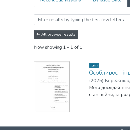
Recent Submissions
By Issue Date
Browsing С1.01 Економіка
All browse results
Now showing
1 - 1 of 1
Item
Особливості інв
(
2025
)
Бережнюк,
Мета дослідження 
стані війни, та ро