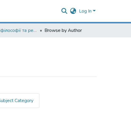
Log In
Кафедра філософії та релігієзнавства
Browse by Author
Subject Category
Родіонов, Олексій"