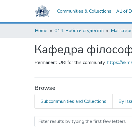
Communities & Collections
All of 
Home
014. Роботи студентів
Кафедра філософі
Permanent URI for this community
https://ek
Browse
Subcommunities and Collections
By Iss
Browsing Кафедра філософ