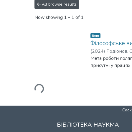
All browse results
Now showing
1 - 1 of 1
Item
Філософське ви
(
2024
)
Родіонов, 
Мета роботи поляг
присутні у працях
Loading...
Cooki
БІБЛІОТЕКА НАУКМА