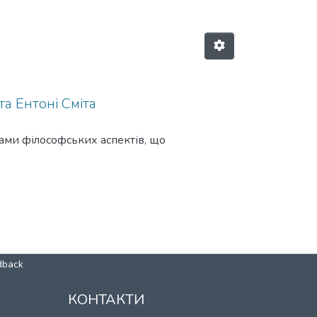
а Ентоні Сміта
вами філософських аспектів, що
dback
КОНТАКТИ