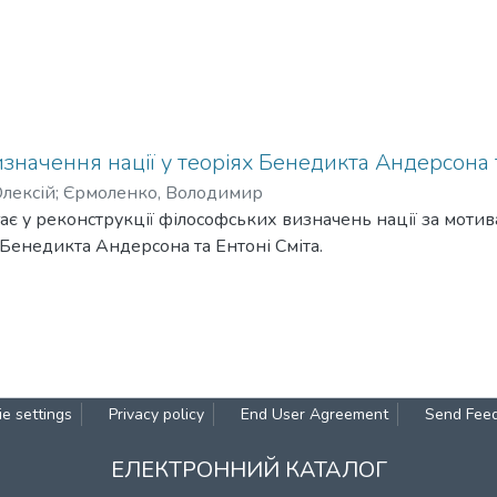
значення нації у теоріях Бенедикта Андерсона т
Олексій
;
Єрмоленко, Володимир
ає у реконструкції філософських визначень нації за моти
 Бенедикта Андерсона та Ентоні Сміта.
e settings
Privacy policy
End User Agreement
Send Fee
ЕЛЕКТРОННИЙ КАТАЛОГ