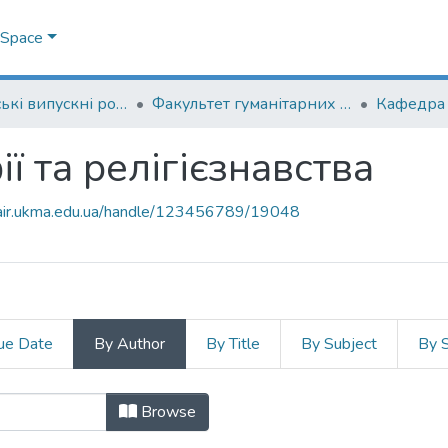
DSpace
Магістерські випускні роботи
Факультет гуманітарних наук
ї та релігієзнавства
mair.ukma.edu.ua/handle/123456789/19048
ue Date
By Author
By Title
By Subject
By 
ії та релігієзнавства by Author "
Browse