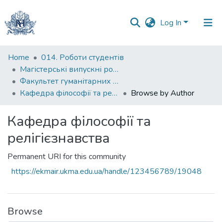
Log In
Communities
Home
014. Роботи студентів
&
Магістерські випускні роботи
Collections
Факультет гуманітарних наук
Кафедра філософії та релігієзнавства
Browse by Author
All of DSpace
Кафедра філософії та
релігієзнавства
Permanent URI for this community
https://ekmair.ukma.edu.ua/handle/123456789/19048
Browse