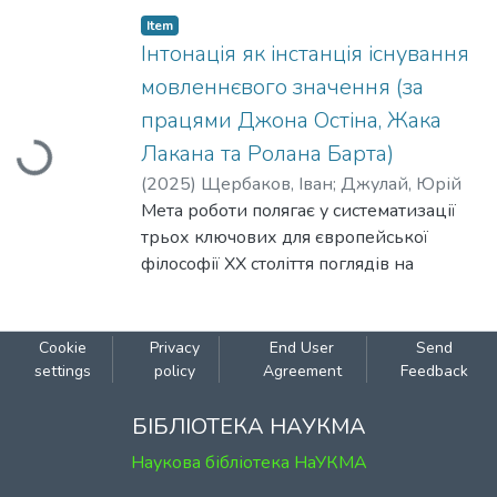
Висвітлюються особливості біографії, які
Item
вплинули на формування вчення, а
Інтонація як інстанція існування
також прагматичні доктрини колег-
мовленнєвого значення (за
попередників, елементи яких були
Loading...
працями Джона Остіна, Жака
перейняті Джеймсом. На основі праць
Лакана та Ролана Барта)
"Pragmatism", "The Meaning of Truth" та ін.
здійснюється реконструкція концепції
(
2025
)
Щербаков, Іван
;
Джулай, Юрій
істини філософа, виокремлюються її
Мета роботи полягає у систематизації
основні положення та особливості.
трьох ключових для європейської
Прослідковуються деякі основні
філософії XX століття поглядів на
тенденції рецепцій доктрини
дієвість висловлювання як на окрему
філософа, критика, різні напрями
інстанцію значення, що конструюється
тлумачень та експлікацій від початку ХХ
незалежно від змісту висловлювання, та
Cookie
Privacy
End User
Send
– до ХХІ століття.
в уможливленні ствердження
settings
policy
Agreement
Feedback
концептуальної єдності цих поглядів в
БІБЛІОТЕКА НАУКМА
інтелектуальних умовах сьогодення.
Наукова бібліотека НаУКМА