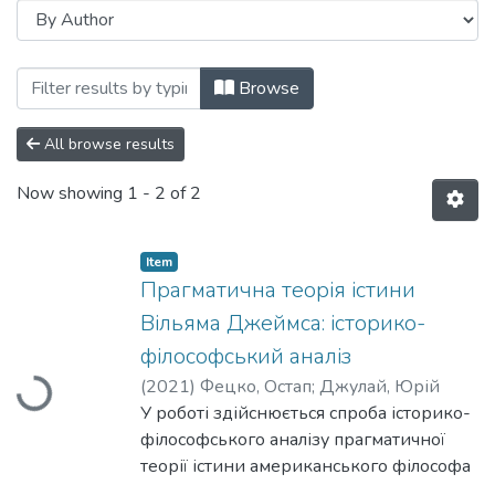
Browsing Кафедра філософії та релігіє
Browse
All browse results
Now showing
1 - 2 of 2
Item
Прагматична теорія істини
Вільяма Джеймса: історико-
Loading...
філософський аналіз
(
2021
)
Фецко, Остап
;
Джулай, Юрій
У роботі здійснюється спроба історико-
філософського аналізу прагматичної
теорії істини американського філософа
і психолога Вільяма Джеймса.