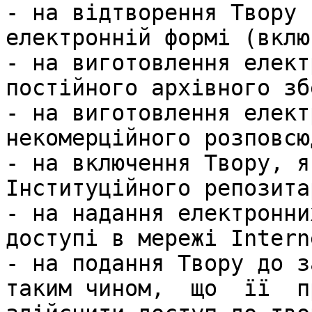
- на відтворення Твору 
електронній формі (вклю
- на виготовлення елект
постійного архівного зб
- на виготовлення елект
некомерційного розповсю
- на включення Твору, я
Інституційного репозита
- на надання електронни
доступі в мережі Interne
- на подання Твору до за
таким чином,  що  її  пр